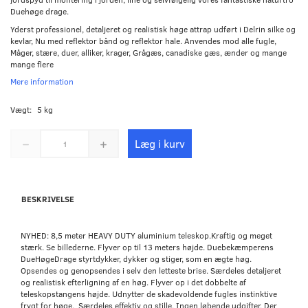
Duehøge drage.
Yderst professionel, detaljeret og realistisk høge attrap udført i Delrin silke og
kevlar, Nu med reflektor bånd og reflektor hale. Anvendes mod alle fugle,
Måger, stære, duer, alliker, krager, Grågæs, canadiske gæs, ænder og mange
mange flere
Mere information
Vægt:
5 kg
Læg i kurv
BESKRIVELSE
NYHED: 8,5 meter HEAVY DUTY aluminium teleskop.Kraftig og meget
stærk. Se billederne. Flyver op til 13 meters højde. Duebekæmperens
DueHøgeDrage styrtdykker, dykker og stiger, som en ægte høg.
Opsendes og genopsendes i selv den letteste brise. Særdeles detaljeret
og realistisk efterligning af en høg. Flyver op i det dobbelte af
teleskopstangens højde. Udnytter de skadevoldende fugles instinktive
frygt for høge. Særdeles effektiv og stille. Ingen løbende udgifter. Der