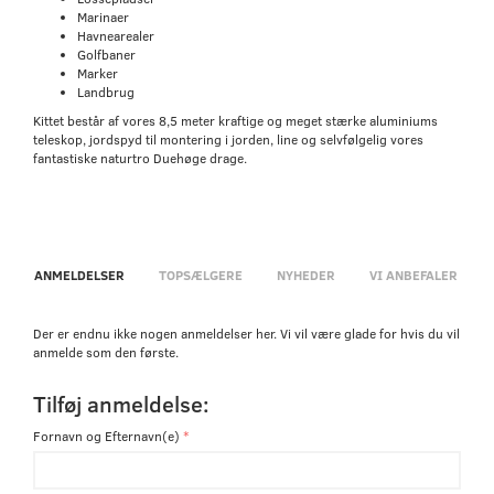
Marinaer
Havnearealer
Golfbaner
Marker
Landbrug
Kittet består af vores 8,5 meter kraftige og meget stærke aluminiums
teleskop, jordspyd til montering i jorden, line og selvfølgelig vores
fantastiske naturtro Duehøge drage.
ANMELDELSER
TOPSÆLGERE
NYHEDER
VI ANBEFALER
Der er endnu ikke nogen anmeldelser her. Vi vil være glade for hvis du vil
anmelde som den første.
Tilføj anmeldelse:
Fornavn og Efternavn(e)