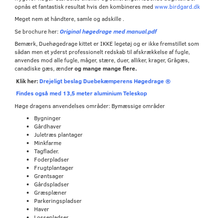
opnås et fantastisk resultat hvis den kombineres med
www.birdgard.dk
Meget nem at håndtere, samle og adskille .
Se brochure her:
Original høgedrage med manual.pdf
Bemærk, Duehøgedrage kittet er IKKE legetøj og er ikke fremstillet som
sådan men et yderst professionelt redskab til afskrækkelse af fugle,
anvendes mod alle fugle, måger, stære, duer, alliker, krager, Grågæs,
canadiske gæs, ænde
r og mange mange flere.
Klik her:
Drejeligt beslag Duebekæmperens Høgedrage ®
Findes også med 13,5 meter aluminium Teleskop
Høge dragens anvendelses områder: Bymæssige områder
Bygninger
Gårdhaver
Juletræs plantager
Minkfarme
Tagflader.
Foderpladser
Frugtplantager
Grøntsager
Gårdspladser
Græsplæner
Parkeringspladser
Haver
Lossepladser