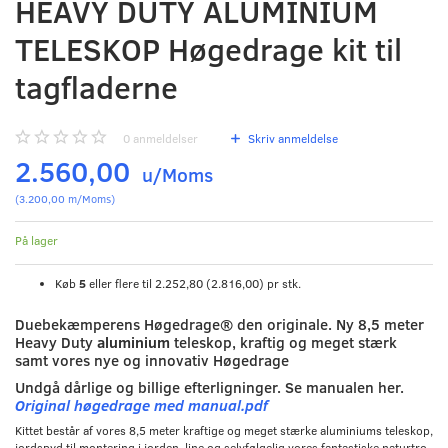
HEAVY DUTY ALUMINIUM
TELESKOP Høgedrage kit til
tagfladerne
0
anmeldelser
Skriv anmeldelse
2.560,00
u/Moms
(
3.200,00
m/Moms
)
På lager
Køb
5
eller flere til
2.252,80
(
2.816,00
)
pr stk.
Duebekæmperens Høgedrage® den originale. Ny 8,5 meter
Heavy Duty
aluminium
teleskop, kraftig og meget stærk
samt vores nye og innovativ Høgedrage
Undgå dårlige og billige efterligninger. Se manualen her.
Original høgedrage med manual.pdf
Kittet består af vores 8,5 meter kraftige og meget stærke aluminiums teleskop,
jordspyd til montering i jorden, line og selvfølgelig vores fantastiske naturtro