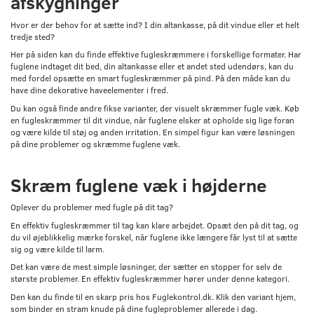
afskygninger
Hvor er der behov for at sætte ind? I din altankasse, på dit vindue eller et helt
tredje sted?
Her på siden kan du finde effektive fugleskræmmere i forskellige formater. Har
fuglene indtaget dit bed, din altankasse eller et andet sted udendørs, kan du
med fordel opsætte en smart fugleskræmmer på pind. På den måde kan du
have dine dekorative haveelementer i fred.
Du kan også finde andre fikse varianter, der visuelt skræmmer fugle væk. Køb
en fugleskræmmer til dit vindue, når fuglene elsker at opholde sig lige foran
og være kilde til støj og anden irritation. En simpel figur kan være løsningen
på dine problemer og skræmme fuglene væk.
Skræm fuglene væk i højderne
Oplever du problemer med fugle på dit tag?
En effektiv fugleskræmmer til tag kan klare arbejdet. Opsæt den på dit tag, og
du vil øjeblikkelig mærke forskel, når fuglene ikke længere får lyst til at sætte
sig og være kilde til larm.
Det kan være de mest simple løsninger, der sætter en stopper for selv de
største problemer. En effektiv fugleskræmmer hører under denne kategori.
Den kan du finde til en skarp pris hos Fuglekontrol.dk. Klik den variant hjem,
som binder en stram knude på dine fugleproblemer allerede i dag.