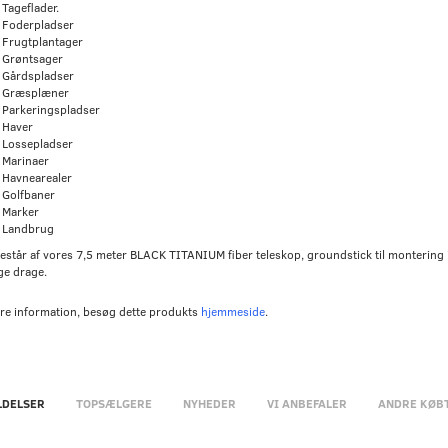
Tageflader.
Foderpladser
Frugtplantager
Grøntsager
Gårdspladser
Græsplæner
Parkeringspladser
Haver
Lossepladser
Marinaer
Havnearealer
Golfbaner
Marker
Landbrug
består af vores 7,5 meter BLACK TITANIUM fiber teleskop, groundstick til montering i 
e drage.
re information, besøg dette produkts
hjemmeside
.
DELSER
TOPSÆLGERE
NYHEDER
VI ANBEFALER
ANDRE KØB