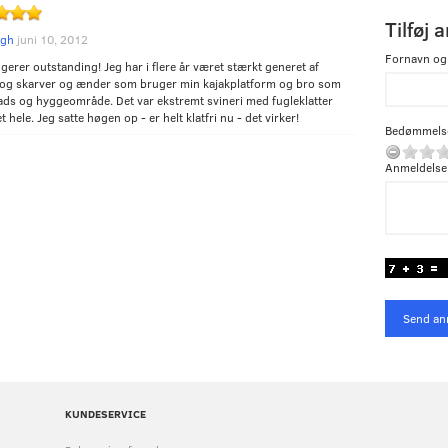
Tilføj 
ogh
juni 10, 2012
Fornavn og
gerer outstanding! Jeg har i flere år været stærkt generet af
og skarver og ænder som bruger min kajakplatform og bro som
ads og hyggeområde. Det var ekstremt svineri med fugleklatter
t hele. Jeg satte høgen op - er helt klatfri nu - det virker!
Bedømmels
Anmeldelse
Send an
KUNDESERVICE