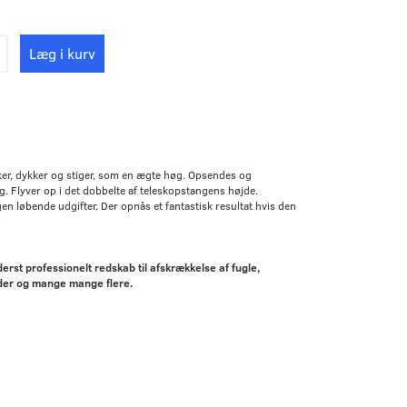
Læg i kurv
er, dykker og stiger, som en ægte høg. Opsendes og
øg. Flyver op i det dobbelte af teleskopstangens højde.
gen løbende udgifter. Der opnås et fantastisk resultat hvis den
rst professionelt redskab til afskrækkelse af fugle,
nder og mange mange flere.