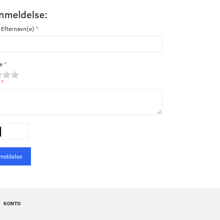
anmeldelse:
 Efternavn(e)
e
meldelse
KONTO