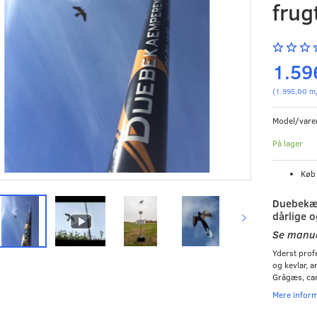
frug
1.59
(
1.995,00
m
Model/vare
På lager
Kø
Duebekæ
dårlige o
Se manua
Yderst profe
og kevlar, a
Grågæs, ca
Mere infor