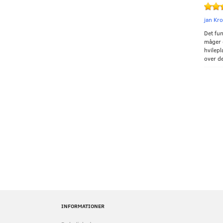
jan Kr
Det fun
måger 
hvilepl
over de
INFORMATIONER