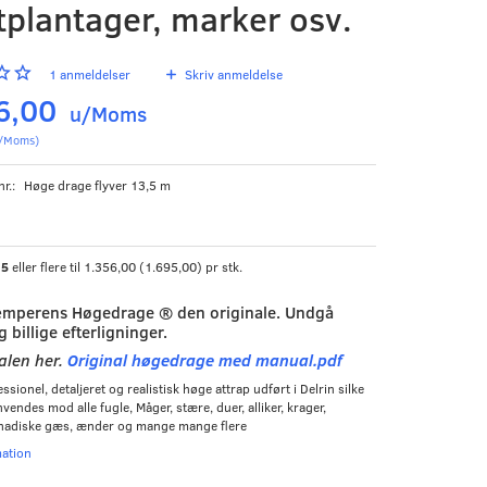
tplantager, marker osv.
1
anmeldelser
Skriv anmeldelse
6,00
u/Moms
/Moms
)
nr.:
Høge drage flyver 13,5 m
b
5
eller flere til
1.356,00
(
1.695,00
)
pr stk.
mperens Høgedrage ® den originale. Undgå
g billige efterligninger.
len her.
Original høgedrage med manual.pdf
ssionel, detaljeret og realistisk høge attrap udført i Delrin silke
nvendes mod alle fugle, Måger, stære, duer, alliker, krager,
nadiske gæs, ænder og mange mange flere
mation