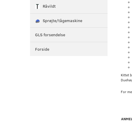
Råvildt
Sprøjte/tågemaskine
GLS forsendelse
Forside
Kittet 
Duehøg
For me
ANMEL