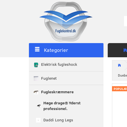
Kategorier
Elektrisk fugleshock
Duebe
Fuglenet
POPULÆ
Fugleskræmmere
Høge drage® Yderst
professionel.
Daddi Long Legs