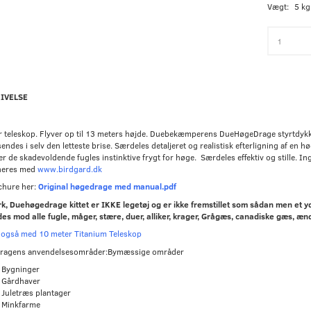
Vægt:
5 kg
IVELSE
r teleskop. Flyver op til 13 meters højde. Duebekæmperens DueHøgeDrage styrtdykk
ndes i selv den letteste brise. Særdeles detaljeret og realistisk efterligning af en h
r de skadevoldende fugles instinktive frygt for høge. Særdeles effektiv og stille. In
neres med
www.birdgard.dk
chure her:
Original høgedrage med manual.pdf
, Duehøgedrage kittet er IKKE legetøj og er ikke fremstillet som sådan men et yde
es mod alle fugle, måger, stære, duer, alliker, krager, Grågæs, canadiske gæs, æ
 også med 10 meter Titanium Teleskop
ragens anvendelsesområder:Bymæssige områder
Bygninger
Gårdhaver
Juletræs plantager
Minkfarme