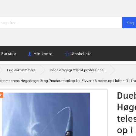
Søg
Forside
Min konto
Ønskeliste
Fugleskræmmere
Høge drage® Yderst professionel.
kæmperens Høgedrage ® og 7meter teleskop kit. Flyver 13 meter op i luften. Til fru
Due
R
Høg
tele
op i 