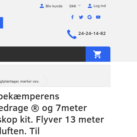
Log ind
DKK
Bliv kunde
24-24-14-82
gtplantager, marker osv.
bekæmperens
edrage ® og 7meter
skop kit. Flyver 13 meter
luften. Til