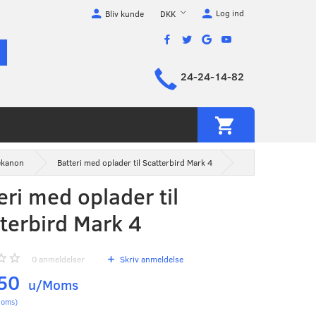
Log ind
DKK
Bliv kunde
24-24-14-82
ekanon
Batteri med oplader til Scatterbird Mark 4
eri med oplader til
terbird Mark 4
0
anmeldelser
Skriv anmeldelse
,50
u/Moms
oms
)