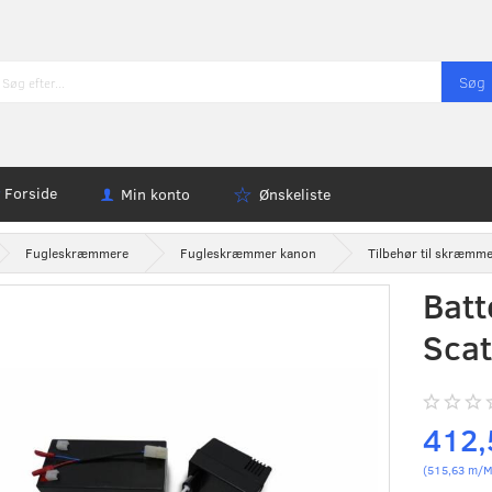
Søg
Forside
Min konto
Ønskeliste
Fugleskræmmere
Fugleskræmmer kanon
Tilbehør til skræmm
Batt
Scat
412
(
515,63
m/M