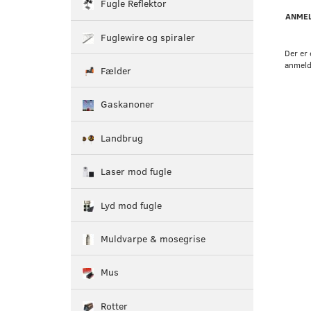
Fugle Reflektor
ANMEL
Fuglewire og spiraler
Der er 
anmeld
Fælder
Gaskanoner
Landbrug
Laser mod fugle
Lyd mod fugle
Muldvarpe & mosegrise
Mus
Rotter