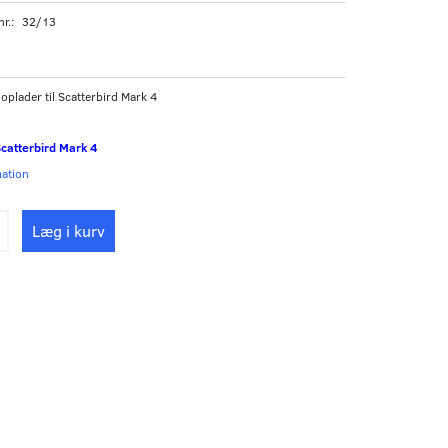
nr.:
32/13
 oplader til Scatterbird Mark 4
 Scatterbird Mark 4
mation
Læg i kurv