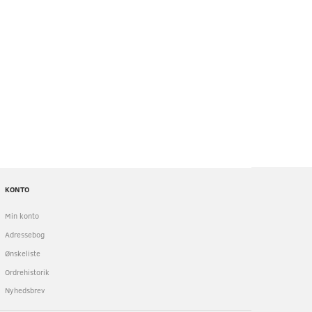
KONTO
Min konto
Adressebog
Ønskeliste
Ordrehistorik
Nyhedsbrev