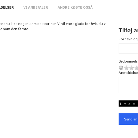
DELSER
VI ANBEFALER
ANDRE KØBTE OGSÅ
endnu ikke nogen anmeldelser her. Vi vil være glade for hvis du vil
Tilføj 
e som den første.
Fornavn og
Bedømmels
Anmeldelse
Send an