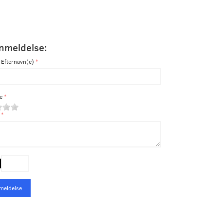
anmeldelse:
 Efternavn(e)
e
meldelse