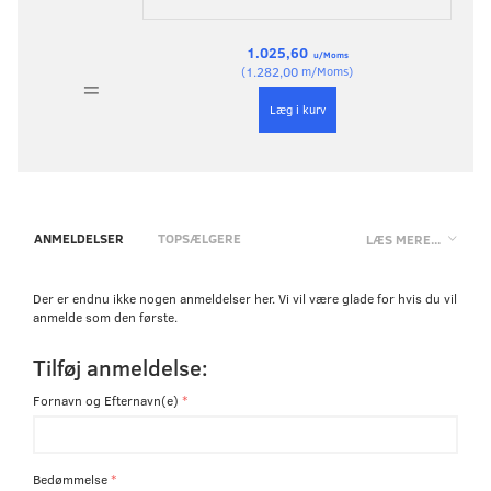
1.025,60
u/Moms
(
1.282,00
m/Moms
)
=
Læg i kurv
ANMELDELSER
TOPSÆLGERE
LÆS MERE...
Der er endnu ikke nogen anmeldelser her. Vi vil være glade for hvis du vil
anmelde som den første.
Tilføj anmeldelse:
Fornavn og Efternavn(e)
Bedømmelse