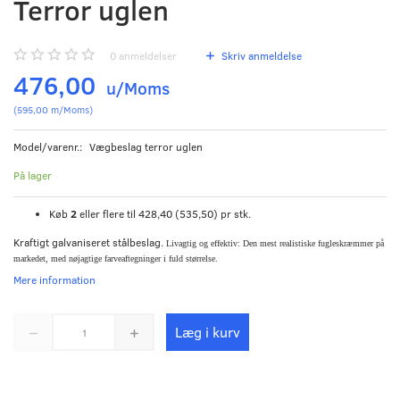
Terror uglen
0
anmeldelser
Skriv anmeldelse
476,00
u/Moms
(
595,00
m/Moms
)
Model/varenr.:
Vægbeslag terror uglen
På lager
Køb
2
eller flere til
428,40
(
535,50
)
pr stk.
Kraftigt galvaniseret stålbeslag.
Livagtig og effektiv: Den mest realistiske fugleskræmmer på
markedet, med nøjagtige farveaftegninger i fuld størrelse.
Mere information
Læg i kurv