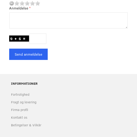
Anmeldelse
Send anmeldelse
INFORMATIONER
Fortrolighed
Fragt og levering
Firma profil
Kontakt os
Betingelser & Vilkår