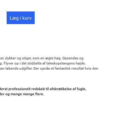
Læg i kurv
er, dykker og stiger, som en ægte høg. Opsendes og
øg. Flyver op i det dobbelte af teleskopstangens højde.
gen løbende udgifter. Der opnås et fantastisk resultat hvis den
rst professionelt redskab til afskrækkelse af fugle,
nder og mange mange flere.