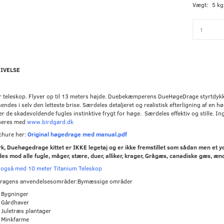
Vægt:
5 kg
IVELSE
r teleskop. Flyver op til 13 meters højde. Duebekæmperens DueHøgeDrage styrtdykk
ndes i selv den letteste brise. Særdeles detaljeret og realistisk efterligning af en h
r de skadevoldende fugles instinktive frygt for høge. Særdeles effektiv og stille. In
neres med
www.birdgard.dk
chure her:
Original høgedrage med manual.pdf
, Duehøgedrage kittet er IKKE legetøj og er ikke fremstillet som sådan men et yde
es mod alle fugle, måger, stære, duer, alliker, krager, Grågæs, canadiske gæs, æ
 også med 10 meter Titanium Teleskop
ragens anvendelsesområder:Bymæssige områder
Bygninger
Gårdhaver
Juletræs plantager
Minkfarme