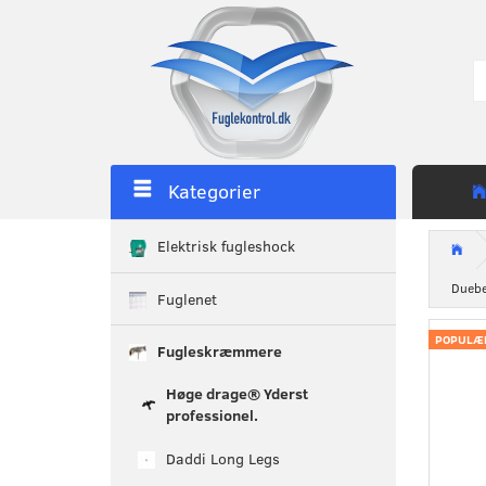
Kategorier
Elektrisk fugleshock
Duebe
Fuglenet
POPULÆ
Fugleskræmmere
Høge drage® Yderst
professionel.
Daddi Long Legs