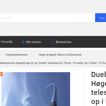
Søg
Forside
Min konto
Ønskeliste
Fugleskræmmere
Høge drage® Yderst professionel.
kæmperens Høgedrage ® og 7meter teleskop kit. Flyver 13 meter op i luften. Til fru
Due
R
Høg
tele
op i 