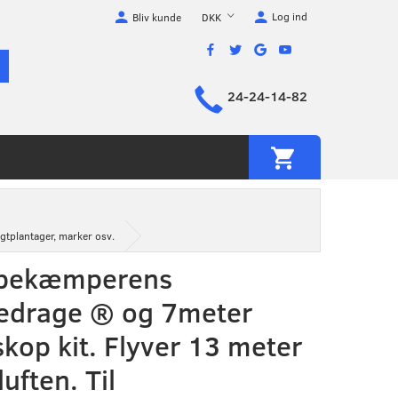
Log ind
DKK
Bliv kunde
24-24-14-82
gtplantager, marker osv.
bekæmperens
edrage ® og 7meter
skop kit. Flyver 13 meter
luften. Til