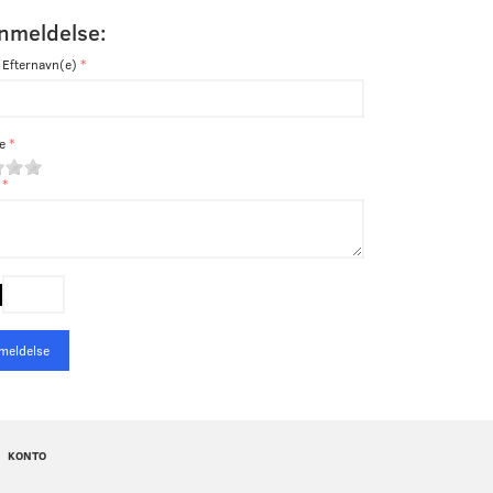
anmeldelse:
 Efternavn(e)
e
meldelse
KONTO