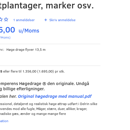
tplantager, marker osv.
1
anmeldelser
Skriv anmeldelse
6,00
u/Moms
/Moms
)
nr.:
Høge drage flyver 13,5 m
b
5
eller flere til
1.356,00
(
1.695,00
)
pr stk.
mperens Høgedrage ® den originale. Undgå
g billige efterligninger.
len her.
Original høgedrage med manual.pdf
ssionel, detaljeret og realistisk høge attrap udført i Delrin silke
nvendes mod alle fugle, Måger, stære, duer, alliker, krager,
nadiske gæs, ænder og mange mange flere
mation