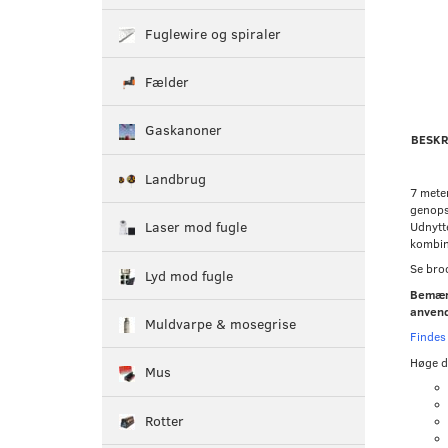
Fuglewire og spiraler
Fælder
Gaskanoner
BESKR
Landbrug
7 mete
genopse
Laser mod fugle
Udnytte
kombi
Se bro
Lyd mod fugle
Bemærk
anvend
Muldvarpe & mosegrise
Findes
Høge d
Mus
Rotter