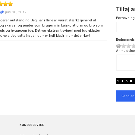
Tilføj 
ogh
juni 10, 2012
Fornavn og
gerer outstanding! Jeg har i flere år været stærkt generet af
og skarver og ænder som bruger min kajakplatform og bro som
ads og hyggeområde. Det var ekstremt svineri med fugleklatter
t hele. Jeg satte høgen op - er helt klatfri nu - det virker!
Bedømmels
Anmeldelse
Send an
KUNDESERVICE