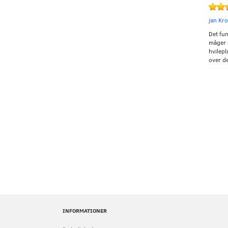
jan Kr
Det fun
måger 
hvilepl
over de
INFORMATIONER