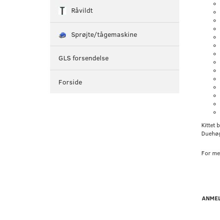
Råvildt
Sprøjte/tågemaskine
GLS forsendelse
Forside
Kittet 
Duehøg
For me
ANMEL