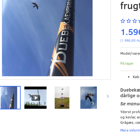
frug
1.59
(
1.995,00
m
Model/vare
På lager
Kø
Duebekæ
dårlige o
Se manua
Yderst profe
og kevlar, a
Grågæs, ca
Mere infor