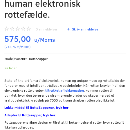
human elektronisk
rottefælde.
0
anmeldelser
Skriv anmeldelse
575,00
u/Moms
(
718,75
m/Moms
)
Model/varenr.:
RotteZapper
På lager
State-of-the-art 'smart' elektronisk, human og unique muse og rottefælde der
fungerer med et intelligent trådløst kredsløbsføler. Når rotten kravler ind i den
elektroniske rotte dræber,
tiltrukket af lokkemaden
, kommer rotten til
punktet, hvor den berører de strømførende plader og skaber herved et
kraftigt elektrisk kredsløb på 7000 volt som dræber rotten øjeblikkeligt.
Lokke middel til RotteZapperen, tryk her
Adapter til Rottezapper, tryk her.
Rottezapperens åbne design er tilrettet til bekæmpelse af rotter hvor rottegift
ikke kan udlægges.