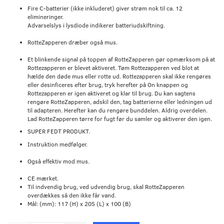
Fire C-batterier (ikke inkluderet) giver strøm nok til ca. 12
elimineringer.
Advarselslys i lysdiode indikerer batteriudskiftning.
RotteZapperen dræber også mus.
Et blinkende signal på toppen af RotteZapperen gør opmærksom på at
Rottezapperen er blevet aktiveret. Tøm Rottezapperen ved blot at
hælde den døde mus eller rotte ud. Rottezapperen skal ikke rengøres
eller desinficeres efter brug, tryk herefter på On knappen og
Rottezapperen er igen aktiveret og klar til brug. Du kan sagtens
rengøre RotteZapperen, adskil den, tag batterierne eller ledningen ud
til adapteren. Herefter kan du rengøre bunddelen. Aldrig overdelen.
Lad RotteZapperen tørre for fugt før du samler og aktiverer den igen.
SUPER FEDT PRODUKT.
Instruktion medfølger.
Også effektiv mod mus.
CE mærket.
Til indvendig brug, ved udvendig brug, skal RotteZapperen
overdækkes så den ikke får vand.
Mål: (mm): 117 (H) x 205 (L) x 100 (B)