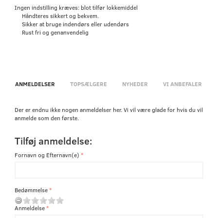
Ingen indstilling kræves: blot tilfør lokkemiddel
Håndteres sikkert og bekvem.
Sikker at bruge indendørs eller udendørs
Rust
fri og
genanvendelig
ANMELDELSER
TOPSÆLGERE
NYHEDER
VI ANBEFALER
Der er endnu ikke nogen anmeldelser her. Vi vil være glade for hvis du vil
anmelde som den første.
Tilføj anmeldelse:
Fornavn og Efternavn(e)
Bedømmelse
Anmeldelse