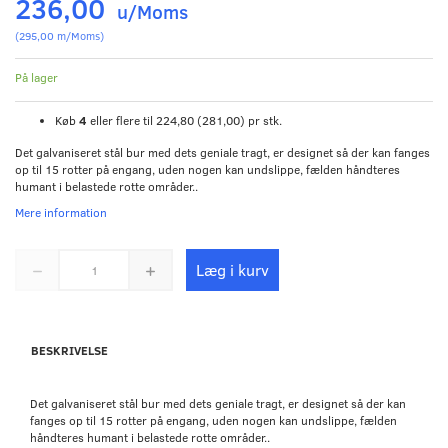
236,00
u/Moms
(
295,00
m/Moms
)
På lager
Køb
4
eller flere til
224,80
(
281,00
)
pr stk.
Det
galvaniseret stål bur med dets
geniale tragt, er designet så der kan fanges
op til 15 rotter på engang, uden nogen kan undslippe, fælden håndteres
humant i belastede rotte områder..
Mere information
Læg i kurv
BESKRIVELSE
Det
galvaniseret stål bur med dets
geniale tragt, er designet så der kan
fanges op til 15 rotter på engang, uden nogen kan undslippe, fælden
håndteres humant i belastede rotte områder..