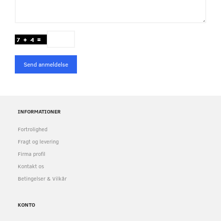
Send anmeldelse
INFORMATIONER
Fortrolighed
Fragt og levering
Firma profil
Kontakt os
Betingelser & Vilkår
KONTO