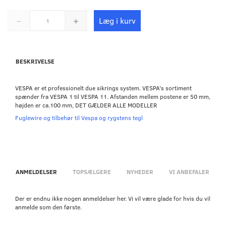
Læg i kurv
BESKRIVELSE
VESPA er et professionelt due sikrings system. VESPA's sortiment
spænder fra VESPA 1 til VESPA 11. Afstanden mellem postene er 50 mm,
højden er ca.100 mm, DET GÆLDER ALLE MODELLER
Fuglewire og tilbehør til Vespa og rygstens tegl
ANMELDELSER
TOPSÆLGERE
NYHEDER
VI ANBEFALER
Der er endnu ikke nogen anmeldelser her. Vi vil være glade for hvis du vil
anmelde som den første.