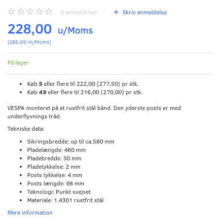
0
anmeldelser
Skriv anmeldelse
228,00
u/Moms
(
285,00
m/Moms
)
På lager
Køb
5
eller flere til
222,00
(
277,50
)
pr stk.
Køb
49
eller flere til
216,00
(
270,00
)
pr stk.
VESPA monteret på et rustfrit stål bånd. Den yderste posts er med
underflyvnings tråd.
Tekniske data:
Sikringsbredde: op til ca.580 mm
Pladelængde: 460 mm
Pladebredde: 30 mm
Pladetykkelse: 2 mm
Posts tykkelse: 4 mm
Posts længde: 98 mm
Teknologi: Punkt svejset
Materiale: 1.4301 rustfrit stål
Mere information