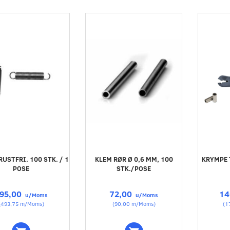
RUSTFRI. 100 STK. / 1
KLEM RØR Ø 0,6 MM, 100
KRYMPE 
POSE
STK./POSE
95,00
72,00
14
u/Moms
u/Moms
(
493,75
m/Moms
)
(
90,00
m/Moms
)
(
1