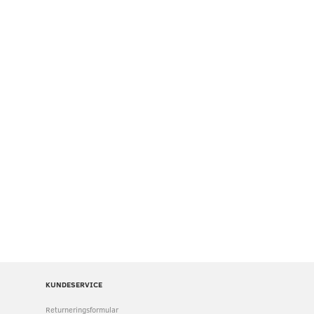
 Ø 0,6 MM, 100 STK./POSE
FJEDRE, RUSTFRI. 100 STK. / 1 POSE
72,00
395,00
u/Moms
u/Moms
(
90,00
m/Moms
)
(
493,75
m/Moms
)
KUNDESERVICE
Returneringsformular