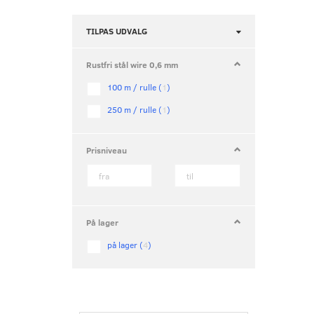
Skifte
TILPAS UDVALG
filter
Rustfri stål wire 0,6 mm
100 m / rulle
(
1
)
250 m / rulle
(
1
)
Prisniveau
På lager
på lager
(
4
)