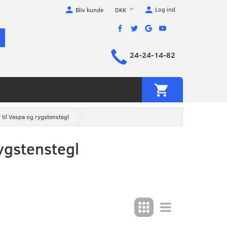
Log ind
DKK
Bliv kunde
24-24-14-82
 til Vespa og rygstenstegl
rygstenstegl