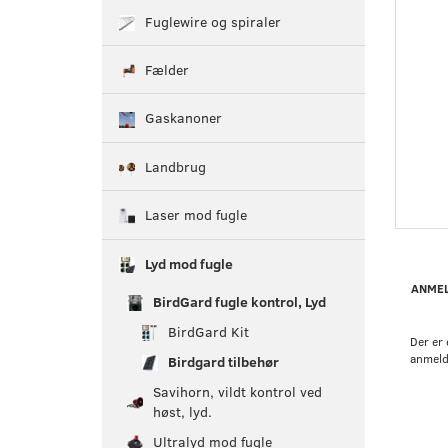
Fuglewire og spiraler
Fælder
Gaskanoner
Landbrug
Laser mod fugle
Lyd mod fugle
ANMEL
BirdGard fugle kontrol, Lyd
BirdGard Kit
Der er 
anmeld
Birdgard tilbehør
Savihorn, vildt kontrol ved
høst, lyd.
Ultralyd mod fugle