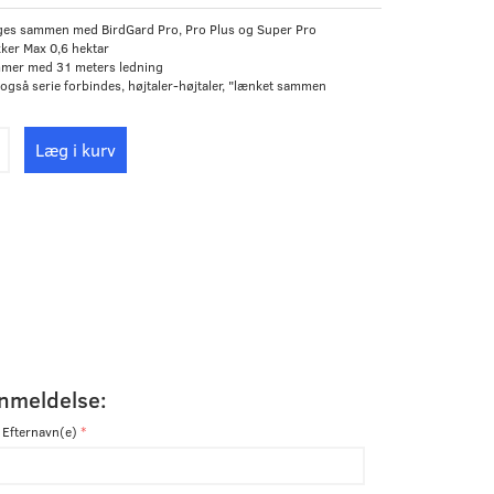
ges sammen med BirdGard Pro, Pro Plus og Super Pro
ker Max 0,6 hektar
mer med 31 meters ledning
også serie forbindes, højtaler-højtaler, "lænket sammen
Læg i kurv
anmeldelse:
 Efternavn(e)