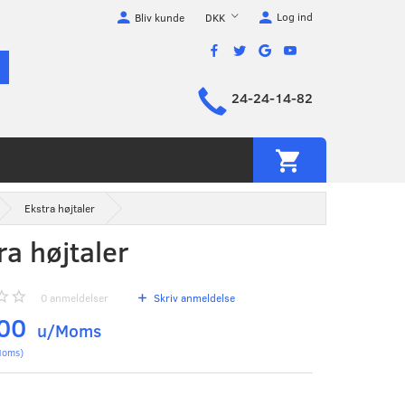
Log ind
DKK
Bliv kunde
24-24-14-82
Ekstra højtaler
ra højtaler
0
anmeldelser
Skriv anmeldelse
,00
u/Moms
oms
)