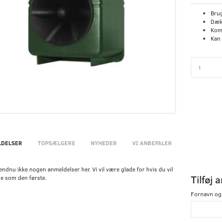
Bru
Dæk
Kom
Kan 
DELSER
TOPSÆLGERE
NYHEDER
VI ANBEFALER
endnu ikke nogen anmeldelser her. Vi vil være glade for hvis du vil
Tilføj 
e som den første.
Fornavn og