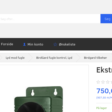
Søg
Forside
Min konto
Ønskeliste
Lyd mod fugle
BirdGard fugle kontrol, Lyd
Birdgard tilbehør
Ekst
750
(
937,50
m/M
På lager