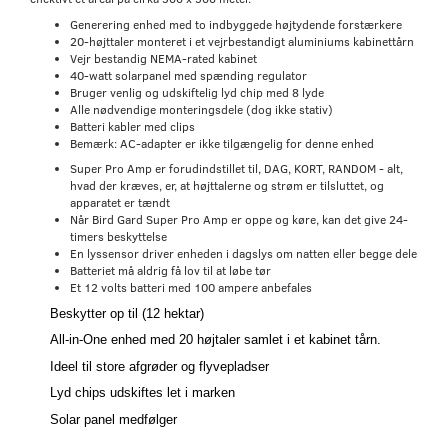
Generering enhed med to indbyggede højtydende forstærkere
20-højttaler monteret i et vejrbestandigt aluminiums kabinettårn
Vejr bestandig NEMA-rated kabinet
40-watt solarpanel med spænding regulator
Bruger venlig og udskiftelig lyd chip med 8 lyde
Alle nødvendige monteringsdele (dog ikke stativ)
Batteri kabler med clips
Bemærk: AC-adapter er ikke tilgængelig for denne enhed
Super Pro Amp er forudindstillet til, DAG, KORT, RANDOM - alt,
hvad der kræves, er, at højttalerne og strøm er tilsluttet, og
apparatet er tændt
Når Bird Gard Super Pro Amp er oppe og køre, kan det give 24-
timers beskyttelse
En lyssensor driver enheden i dagslys om natten eller begge dele
Batteriet må aldrig få lov til at løbe tør
Et 12 volts batteri med 100 ampere anbefales
Beskytter op til (12 hektar)
All-in-One enhed med 20 højtaler samlet i et kabinet tårn.
Ideel til store afgrøder og flyvepladser
Lyd chips udskiftes let i marken
Solar panel medfølger