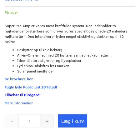
På lager
Super Pro Amp er vores mest kraftfulde system. Den indeholder to
højtydende forstærkere som driver vores specielt designede 20 enheders
højttalertårn. Den intensiverer lyden meget effektivt og dækker op til 12
hektar.
Beskytter op til (12 hektar)
All-in-One enhed med 20 højtaler samlet i et kabinettårn.
Ideel til store afgrøder og flyvepladser
Lyd chips udskiftes let i marken
Solar panel medfølger
Se brochure her
Fugle lyde Public List 2018.pdf
Tilbehør til Birdgard:
Mere information
Læg i kurv