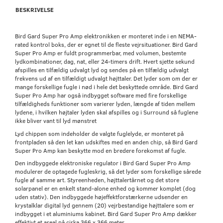
BESKRIVELSE
Bird Gard Super Pro Amp elektronikken er monteret inde i en NEMA-
rated kontrol boks, der er egnet til de fleste vejrsituationer. Bird Gard
Super Pro Amp er fuldt programmerbar, med volumen, bestemte
lydkombinationer, dag, nat, eller 24-timers drift. Hvert sjette sekund
afspilles en tilfældig udvalgt lyd og sendes på en tilfældig udvalgt
frekvens ud af en tilfældigt udvalgt højttaler. Det lyder som om der er
mange forskellige fugle i nød i hele det beskyttede område. Bird Gard
Super Pro Amp har også indbygget software med fire forskellige
tilfældigheds funktioner som varierer lyden, længde af tiden mellem
lydene, i hvilken højtaler lyden skal afspilles og i Surround så fuglene
ikke bliver vant til lyd mønstret
Lyd chippen som indeholder de valgte fuglelyde, er monteret på
frontpladen så den let kan udskiftes med en anden chip, så Bird Gard
Super Pro Amp kan beskytte mod en bredere forekomst af fugle.
Den indbyggede elektroniske regulator i Bird Gard Super Pro Amp
modulerer de optagede fugleskrig, så det lyder som forskellige sårede
fugle af samme art. Styreenheden, højttalertårnet og det store
solarpanel er en enkelt stand-alone enhed og kommer komplet (dog
uden stativ). Den indbyggede højeffektforstærkerne udsender en
krystalklar digital lyd gennem (20) vejrbestandige højttalere som er
indbygget i et aluminiums kabinet. Bird Gard Super Pro Amp dækker
effektivt et areal på cirka 366 x 366 meter.