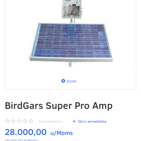
Zoom
BirdGars Super Pro Amp
0
anmeldelser
Skriv anmeldelse
28.000,00
u/Moms
(
35.000,00
m/Moms
)