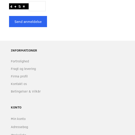
Send anmeldelse
INFORMATIONER
Fortrolighed
Fragt og levering
Firma profil
Kontakt os
Betingelser & Vilkår
KONTO
Min konto
Adressebog
Ønskeliste