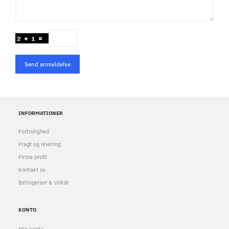
Send anmeldelse
INFORMATIONER
Fortrolighed
Fragt og levering
Firma profil
Kontakt os
Betingelser & Vilkår
KONTO
Min konto