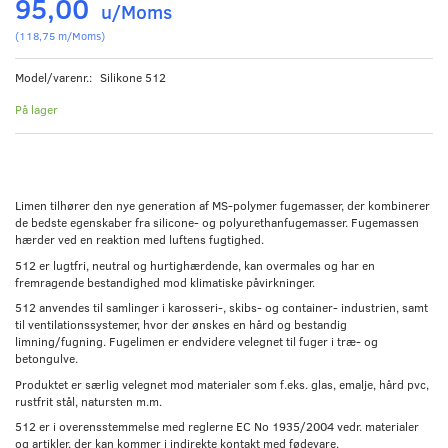
95,00
u/Moms
(
118,75
m/Moms
)
Model/varenr.:
Silikone 512
På lager
Limen tilhører den nye generation af MS-polymer fugemasser, der kombinerer
de bedste egenskaber fra silicone- og polyurethanfugemasser. Fugemassen
hærder ved en reaktion med luftens fugtighed.
512 er lugtfri, neutral og hurtighærdende, kan overmales og har en
fremragende bestandighed mod klimatiske påvirkninger.
512 anvendes til samlinger i karosseri-, skibs- og container- industrien, samt
til ventilationssystemer, hvor der ønskes en hård og bestandig
limning/fugning. Fugelimen er endvidere velegnet til fuger i træ- og
betongulve.
Produktet er særlig velegnet mod materialer som f.eks. glas, emalje, hård pvc,
rustfrit stål, natursten m.m.
512 er i overensstemmelse med reglerne EC No 1935/2004 vedr. materialer
og artikler, der kan kommer i indirekte kontakt med fødevare.