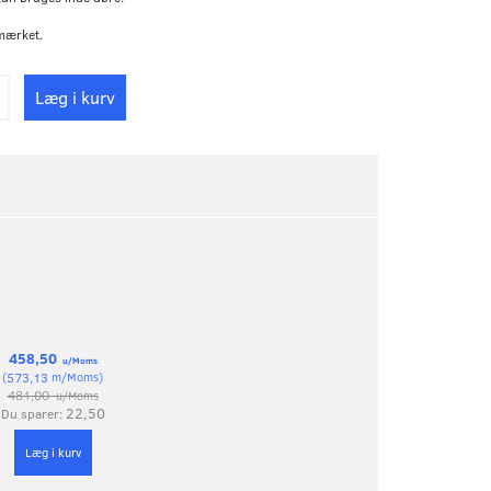
mærket.
Læg i kurv
458,50
u/Moms
(
573,13
m/Moms
)
481,00
u/Moms
22,50
Du sparer:
Læg i kurv