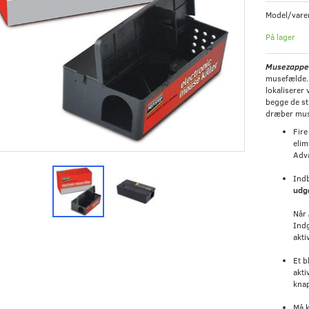
Model/vare
På lager
Musezappe
musefælde. 
lokaliserer
begge de st
dræber muse
Fire
elim
Adva
Ind
udgø
Når
Indg
akti
Et 
akti
kna
Må k