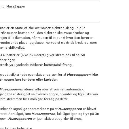
nr.:
MuseZapper
ren
er en State-of-the-art 'smart' elektronisk og unique
Når musen kravler ind i den elektroniske muse dræber og
 vejen til lokkemaden, når musen til et punkt hvor den berører
rømførende plader og skaber herved et elektrisk kredsløb, som
n øjeblikkeligt.
 AA-batterier (ikke inkluderet) giver strøm nok til ca. 50
eneringer.
rselslys i lysdiode indikerer batteriudskiftning.
bygget sikkerheds egenskaber sørger for at
Musezapperen
ikke
r nogen fare for børn eller kæledyr
.
Musezapperen
åbnes, afbrydes strømmen automatisk.
angene er designet så hverken fingre, blyanter og lign. ikke kan
vere strømmen hvis man gør forsøg på dette.
blinkende signal gør opmærksom på at
Musezapperen
er blevet
veret. Åbn låget, tøm
Musezapperen
, luk låget igen og tryk på On
ppen.
Musezapperen
er igen aktiveret og klar til brug.
un bruges inde døre.