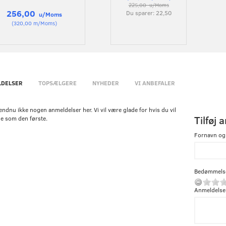
225,00
u/Moms
256,00
Du sparer:
22,50
u/Moms
(
320,00
m/Moms
)
DELSER
TOPSÆLGERE
NYHEDER
VI ANBEFALER
endnu ikke nogen anmeldelser her. Vi vil være glade for hvis du vil
Tilføj 
e som den første.
Fornavn og
Bedømmels
Anmeldelse