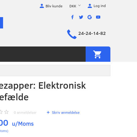
Log ind
DKK
Bliv kunde
24-24-14-82
zapper: Elektronisk
efælde
0
anmeldelser
Skriv anmeldelse
,00
u/Moms
Moms
)