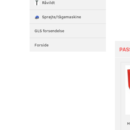
Råvildt
Sprøjte/tågemaskine
GLS forsendelse
Forside
PAS
M