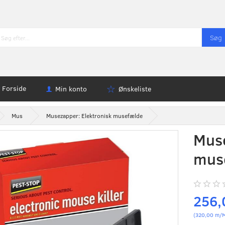
Søg
Forside
Min konto
Ønskeliste
Mus
Musezapper: Elektronisk musefælde
Muse
mus
256
(
320,00
m/