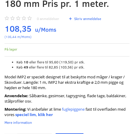
180 mm Pris pr. 1 meter.
0
anmeldelser
Skriv anmeldelse
108,35
u/Moms
(
135,44
m/Moms
)
På lager
Køb
10
eller flere til
95,60
(
119,50
)
pr stk.
Køb
49
eller flere til
82,85
(
103,56
)
pr stk.
Model IMP2 er specielt designet til at beskytte mod måger / krager /
Skovduer. Længde: 1 m, IMP2 har ekstra kraftige ø 2,0 mm pigge og
højden er hele 180 mm.
Anvendelse:
Sålbænke, gesimser, tagrygning, flade tage, baldakiner,
stålprofiler osv.
Montering:
Vi anbefaler at lime
fuglepiggene
fast til overfladen med
vores
speciel lim, klik her
Mere information