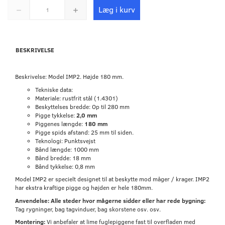
Læg i kurv
BESKRIVELSE
Beskrivelse: Model IMP2. Højde 180 mm.
Tekniske data:
Materiale: rustfrit stål (1.4301)
Beskyttelses bredde: Op til 280 mm
Pigge tykkelse:
2,0 mm
Piggenes længde:
180 mm
Pigge spids afstand: 25 mm til siden.
Teknologi: Punktsvejst
Bånd længde: 1000 mm
Bånd bredde: 18 mm
Bånd tykkelse: 0,8 mm
Model IMP2 er specielt designet til at beskytte mod måger / krager. IMP2
har ekstra kraftige pigge og højden er hele 180mm.
Anvendelse: Alle steder hvor mågerne sidder eller har rede bygning:
Tag rygninger, bag tagvinduer, bag skorstene osv. osv.
Montering:
Vi anbefaler at lime fuglepiggene fast til overfladen med