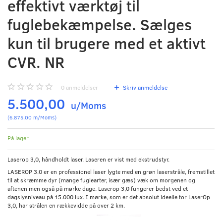
effektivt værktøj til
fuglebekæmpelse. Sælges
kun til brugere med et aktivt
CVR. NR
0
anmeldelser
Skriv anmeldelse
5.500,00
u/Moms
(
6.875,00
m/Moms
)
På lager
Laserop 3,0, håndholdt laser. Laseren er vist med ekstrudstyr.
LASEROP 3.0 er en professionel laser lygte med en grøn laserstråle, fremstillet
til at skræmme dyr (mange fuglearter, især gæs) væk om morgenen og
aftenen men også på mørke dage. Laserop 3,0 fungerer bedst ved et
dagslysniveau på 15.000 lux. I mørke, som er det absolut ideelle for LaserOp
3,0, har strålen en rækkevidde på over 2 km.