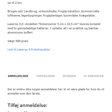
op til 2 km.
Bruges ved: Landbrug, virksomheder, frugtproduktion, Kommercielle
lufthavne, lagerbygninger, frugtplantager, byområder, kvægstalde..
Laserop 3,0 -modellen "Dimensioner 5 cm x 22,5 cm" leveres komplet
med to genopladelige batterier, 1 oplader, alt i en praktisk og bærbar
aluminiums kuffert
Vægt 300 gram
Link til Laserop 3,0 ekstraudstyr
ANMELDELSER
TOPSÆLGERE
NYHEDER
VI ANBEFALER
Der er endnu ikke nogen anmeldelser her. Vi vil være glade for hvis du vil
anmelde som den første.
Tilføj anmeldelse: