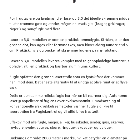
For frugtavlere og landmænd er laserop 3,0 det ideelle skræmme middel
til at skræmme gæs og ænder, måger, spurvefugle, (krager, gråkrager,
råger ) og sangfugle med flere.
Laserop 3,0 -modellen er som en praktisk lommelygte. Strålen, eller den
grønne dot, kan øges eller formindskes, men bliver aldrig mindre end 5
cm. Praktisk, hvis du ønsker at skræmme fuglene på nær afstand.
Laserop 3,0 -modellen leveres komplet med to genopladelige batterier, 1
oplader, alt i en praktisk og bærbar aluminiums kuffert.
Fugle opfatter den grønne laserstråle som en fysisk fare der kommer
hen imod dem. Det eneste alternativ til at undgå at blive ramt er at flyve
væk.
Dette er den samme refleks fugle har når en bil nærmer sig. Autonome
laser® appellerer til fuglens overlevelsesinstinkt. I modsætning til
konventionelle afskrækkelsesmetoder vænner fugle sig ikke til
laserstrålen fra Fuglekontrol og vil altid blive frastødt.
Effektiv mod alle fugle, måger, alliker, husskader, ænder, gæs, skarver,
rovfugle, svaler, spurve, stære, ringduer, skovduer og by duer.
Dæknings område: 2000 meter i mørke, hvilket betyder en diameter på