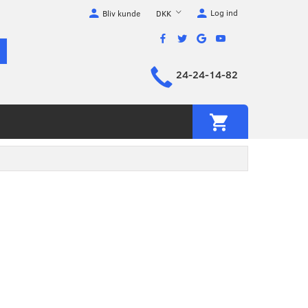
Log ind
DKK
Bliv kunde
24-24-14-82