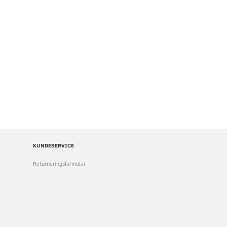
EALTH FUGLE PIGGE,
SVALE PIGGE, PRISEN ER PR . 1
ONAT OG RUSTFRI PIGGE,
METER
0XRP MOD DUER OG MÅGER
TELSES BREDDE, 30 CM.
ISEN ER PR 1 METER.
120,00
125,00
u/Moms
u/Moms
(
150,00
m/Moms
)
(
156,25
m/Moms
)
KUNDESERVICE
Returneringsformular