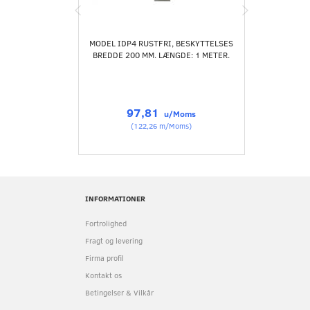
MODEL IDP4 RUSTFRI, BESKYTTELSES
ST
BREDDE 200 MM. LÆNGDE: 1 METER.
POLYCARB
IDP 33X3
BESKYT
PR
97,81
u/Moms
(
122,26
m/Moms
)
INFORMATIONER
Fortrolighed
Fragt og levering
Firma profil
Kontakt os
Betingelser & Vilkår