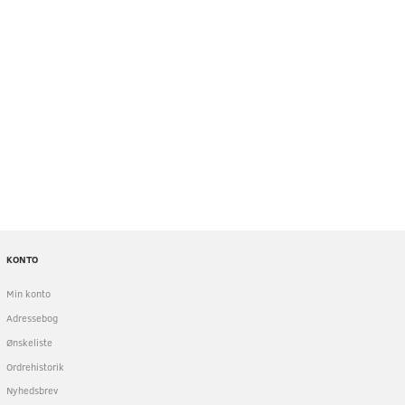
IDPP4 POLYCARBONAT OG RUSTFRI
DUEPIGGE SORT 1 M LÆNGD
PIGGE, BESKYTTELSES BREDDE 180
RUSTFRIT STÅL
MM. PRISEN ER PR 1 METER
69,04
125,00
u/Moms
u/Moms
(
86,30
m/Moms
)
(
156,25
m/Moms
)
KONTO
Min konto
Adressebog
Ønskeliste
Ordrehistorik
Nyhedsbrev