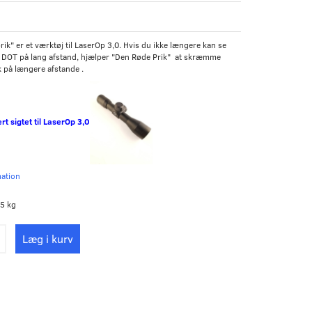
rik" er et værktøj til LaserOp 3,0. Hvis du ikke længere kan se
 DOT på lang afstand, hjælper "Den Røde Prik" at skræmme
 på længere afstande .
kert sigtet til LaserOp 3,0
mation
5 kg
Læg i kurv