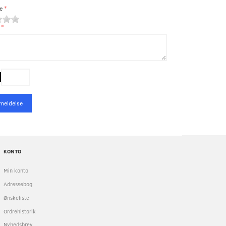
e
meldelse
KONTO
Min konto
Adressebog
Ønskeliste
Ordrehistorik
Nyhedsbrev