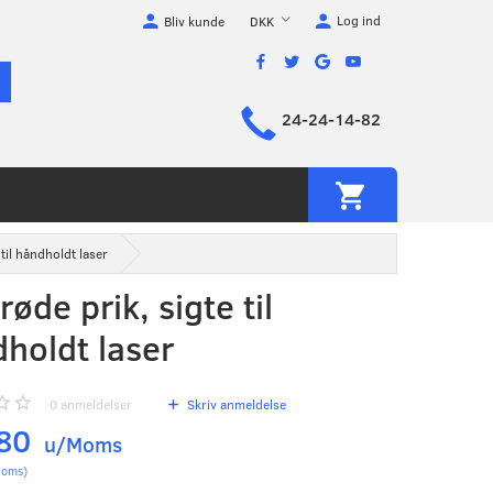
Log ind
DKK
Bliv kunde
24-24-14-82
 til håndholdt laser
røde prik, sigte til
holdt laser
0
anmeldelser
Skriv anmeldelse
,80
u/Moms
oms
)