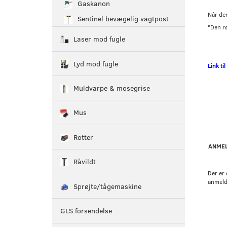
Gaskanon
Når den
Sentinel bevægelig vagtpost
"Den rø
Laser mod fugle
Lyd mod fugle
Link ti
Muldvarpe & mosegrise
Mus
Rotter
ANMEL
Råvildt
Der er 
anmeld
Sprøjte/tågemaskine
GLS forsendelse