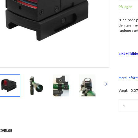
På lager
"Den røde p
den grønne
fuglene væk
Link til kik
Mere infor
Vægt:
0,07
IVELSE