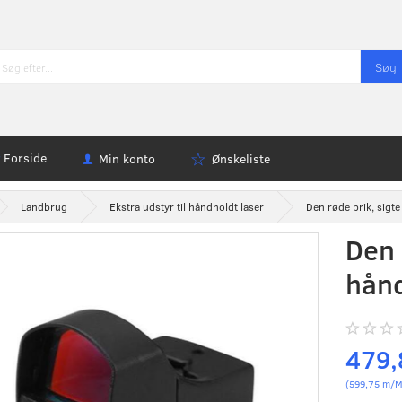
Søg
Forside
Min konto
Ønskeliste
Landbrug
Ekstra udstyr til håndholdt laser
Den røde prik, sigte
Den 
hånd
479
(
599,75
m/M