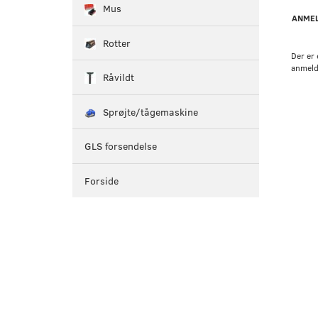
Mus
ANMEL
Rotter
Der er 
anmeld
Råvildt
Sprøjte/tågemaskine
GLS forsendelse
Forside