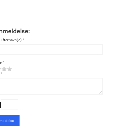
anmeldelse:
 Efternavn(e)
e
meldelse