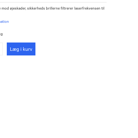
mod øjeskader, sikkerheds brillerne filtrerer laserfrekvensen til
mation
kg
Læg i kurv