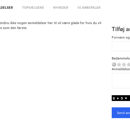
DELSER
TOPSÆLGERE
NYHEDER
VI ANBEFALER
endnu ikke nogen anmeldelser her. Vi vil være glade for hvis du vil
Tilføj 
e som den første.
Fornavn og
Bedømmels
Anmeldelse
Send an