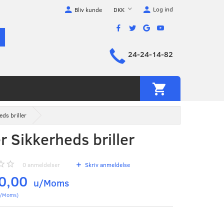
Log ind
DKK
Bliv kunde
24-24-14-82
ds briller
r Sikkerheds briller
0
anmeldelser
Skriv anmeldelse
0,00
u/Moms
/Moms
)