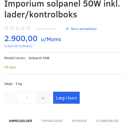
Imporium solpanel 50W inkl.
lader/kontrolboks
0
anmeldelser
Skriv anmeldelse
2.900,00
u/Moms
(
3.625,00
m/Moms
)
Model/varenr.:
Solpanel 50W
På lager
Vægt:
3 kg
Læg i kurv
ANMELDELSER
TOPSÆLGERE
NYHEDER
VI ANBEFALER