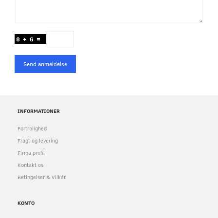
Send anmeldelse
INFORMATIONER
Fortrolighed
Fragt og levering
Firma profil
Kontakt os
Betingelser & Vilkår
KONTO