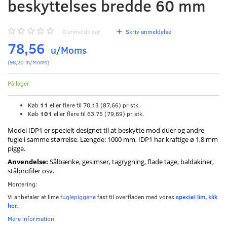
beskyttelses bredde 60 mm
0
anmeldelser
Skriv anmeldelse
78,56
u/Moms
(
98,20
m/Moms
)
På lager
Køb
11
eller flere til
70,13
(
87,66
)
pr stk.
Køb
101
eller flere til
63,75
(
79,69
)
pr stk.
Model IDP1 er specielt designet til at beskytte mod duer og andre
fugle i samme størrelse. Længde: 1000 mm, IDP1 har kraftige ø 1,8 mm
pigge.
Anvendelse:
Sålbænke, gesimser, tagrygning, flade tage, baldakiner,
stålprofiler osv.
Montering:
Vi anbefaler at lime
fuglepiggene
fast til overfladen med vores
speciel lim, klik
her.
Mere information