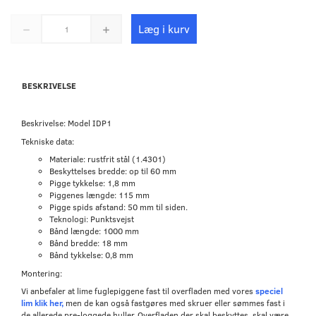
Læg i kurv
BESKRIVELSE
Beskrivelse: Model IDP1
Tekniske data:
Materiale: rustfrit stål (1.4301)
Beskyttelses bredde: op til 60 mm
Pigge tykkelse: 1,8 mm
Piggenes længde: 115 mm
Pigge spids afstand: 50 mm til siden.
Teknologi: Punktsvejst
Bånd længde: 1000 mm
Bånd bredde: 18 mm
Bånd tykkelse: 0,8 mm
Montering:
Vi anbefaler at lime fuglepiggene fast til overfladen med vores
speciel
lim klik her,
men de kan også fastgøres med skruer eller sømmes fast i
de allerede pre-loggede huller. Overfladen der skal beskyttes, skal være