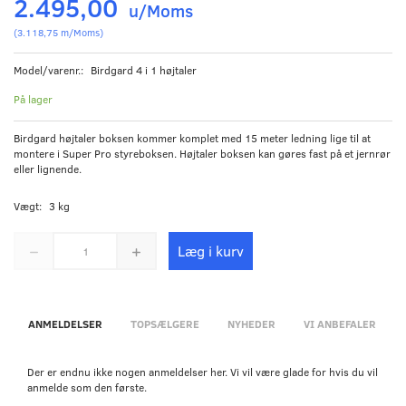
2.495,00
u/Moms
(
3.118,75
m/Moms
)
Model/varenr.:
Birdgard 4 i 1 højtaler
På lager
Birdgard højtaler boksen kommer komplet med 15 meter ledning lige til at
montere i Super Pro styreboksen. Højtaler boksen kan gøres fast på et jernrør
eller lignende.
Vægt:
3 kg
Læg i kurv
ANMELDELSER
TOPSÆLGERE
NYHEDER
VI ANBEFALER
Der er endnu ikke nogen anmeldelser her. Vi vil være glade for hvis du vil
anmelde som den første.