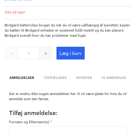
Ikke på lager
Birdgard battericlips bruger du når du vil være uafhængig af lysnettet, kopler
du batteri til Birdgard enheden er systemet fuldt mobilt og du kan placere
Birdgard overalt hvor du har problemer med fugle
Læg i kurv
ANMELDELSER
TOPSÆLGERE
NYHEDER
VI ANBEFALER
Der er endnu ikke nogen anmeldelser her. Vi vil være glade for hvis du vil
anmelde som den første.
Tilføj anmeldelse:
Fornavn og Efternavn(e)