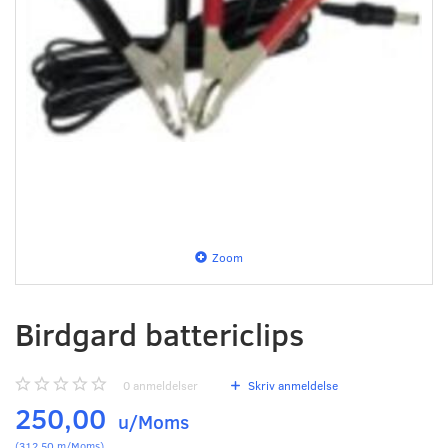
Zoom
Birdgard battericlips
0
anmeldelser
Skriv anmeldelse
250,00
u/Moms
(
312,50
m/Moms
)